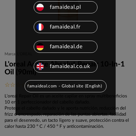
famaideal.pl
famaideal.fr
famaideal.de
Marca: L'OREAL
L'oreal Aceite Absolut Repair 10-In-1
famaideal.co.uk
Oil (90ml)
(0)
famaideal.com - Global site (English)
L'oreal Repair Oil es un aceite capilar en spray multibeneficios
10 en 1 perfeccionador del cabello dañado.
Protege el cabello dañado y le aporta nutrición, reducción del
frizz o encrespado, reparación de las puntas abiertas, facilidad
para el desenredo, un tacto ligero y suave, protección contra el
calor hasta 230 ° C / 450 ° F y anticontaminación.