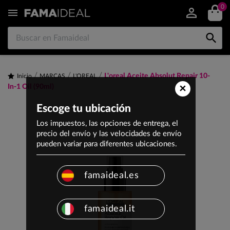
0


L'oreal Aceite Absolut Repair 10-
Inicio
MARCAS
L'OREAL
×
In-1 Oil (90ml)
Escoge tu ubicación
Los impuestos, las opciones de entrega, el
precio del envío y las velocidades de envío
pueden variar para diferentes ubicaciones.
famaideal.es
famaideal.it