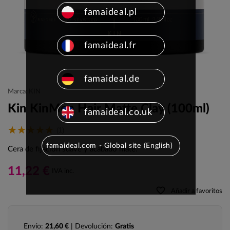
famaideal.pl
famaideal.fr
famaideal.de
Marca: KIN
Kin KinMen Hair Matte Clay (100ml)
famaideal.co.uk
(1)
famaideal.com - Global site (English)
Cera de fijación suave y acabado mate.
11,22 €
IVA inc.
favorite_border
Añadir a favoritos
Envío:
21,60 €
| Devolución:
Gratis