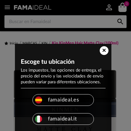
0


Kin KinMen Hair Matte Clay (100ml)
Inicio
MARCAS
KIN
×
Escoge tu ubicación
Los impuestos, las opciones de entrega, el
precio del envío y las velocidades de envío
pueden variar para diferentes ubicaciones.
famaideal.es
famaideal.it