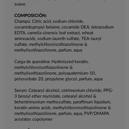
suave.
COMPOSICIÓN:
Champú: Citric acid, sodium chloride,
cocamidopropyl betaine, cocamide DEA, tetrasodium
EDTA, camelia sinensis leaf extract, wheat
aminoacids, sodium laureth sulfate, TEA-lauryl
sulfate, methylchloroisothiazolinone &
methylisothiazolinone, parfum, aqua
Carga de queratina: Hydrolyzed keratin,
methylchloroisothiazolinone &
methylisothiazolinone, polyquaternium-10,
polysorbate 20, propylene glycol, parfum, aqua
Serum: Cetearyl alcohol, cetrimonium chloride, PPG-
3 benzyl ether myristate, cetearyl alcohol &
behentrimonium methosulfate, paraffinum liquidum,
keratin amino acids, methylchloroisothiazolinone &
methylisothiazolinone, parfum, aqua, PVP/DMAPA
acrylates copolymer