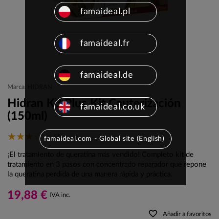
famaideal.pl
famaideal.fr
famaideal.de
Marca: HIDRAN
Hidran K3 Plus Kit Cauterización
famaideal.co.uk
(150ml)
(3)
famaideal.com - Global site (English)
¡El tratamiento de queratina más vendido! Completo kit de
tratamiento en 3 pasos con concentrado reparador que repone
la queratina perdida de una manera rápida y práctica.
19,88 €
IVA inc.
favorite_border
Añadir a favoritos