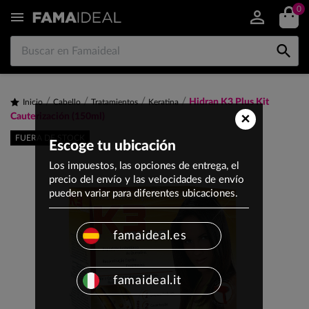
0


Hidran K3 Plus Kit
Inicio
Cabello
Tratamientos
Keratina
×
Cauterización (150ml)
FUERA DE STOCK
Escoge tu ubicación
Los impuestos, las opciones de entrega, el
precio del envío y las velocidades de envío
pueden variar para diferentes ubicaciones.
famaideal.es
famaideal.it