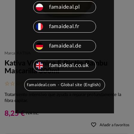
famaideal.pl
famaideal.fr
famaideal.de
Marca: KATIVA
Kativa Vitamina E Biotin Bambu
famaideal.co.uk
Mascarilla 300ml
(0)
famaideal.com - Global site (English)
Tratamiento intensivo que ayuda a reparar profundamente la
fibra capilar.
8,25 €
IVA inc.
favorite_border
Añadir a favoritos