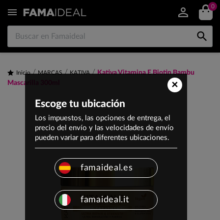
0


Kativa Vitamina E Biotin Bambu
Inicio
MARCAS
KATIVA
×
Mascarilla 300ml
Escoge tu ubicación
Los impuestos, las opciones de entrega, el
precio del envío y las velocidades de envío
pueden variar para diferentes ubicaciones.
famaideal.es
famaideal.it