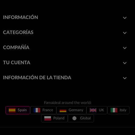

INFORMACIÓN

CATEGORÍAS

COMPAÑÍA

TU CUENTA
keyboard_arrow_down
INFORMACIÓN DE LA TIENDA
Famaideal around the world:
Spain
France
Germany
UK
Italy
Poland
Global