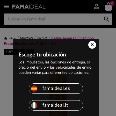
0


Kativa Argan Oil Shampoo
Inicio
MARCAS
KATIVA
×
Protection Softness & Shine 355ml
FUERA DE STOCK
Escoge tu ubicación
Los impuestos, las opciones de entrega, el
precio del envío y las velocidades de envío
pueden variar para diferentes ubicaciones.
famaideal.es
famaideal.it