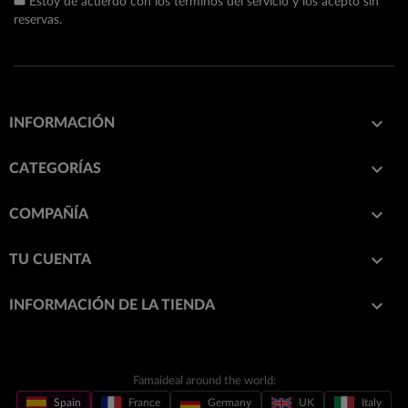
Estoy de acuerdo con los términos del servicio y los acepto sin
reservas.

INFORMACIÓN

CATEGORÍAS

COMPAÑÍA

TU CUENTA
keyboard_arrow_down
INFORMACIÓN DE LA TIENDA
Famaideal around the world:
Spain
France
Germany
UK
Italy