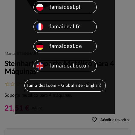
famaideal.pl
famaideal.fr
famaideal.de
Marca: STEINHART
Steinhart Soporte Metálico para 4
famaideal.co.uk
Máquinas
(0)
famaideal.com - Global site (English)
Soporte metálico para 4 máquinas.
21,51 €
IVA inc.
favorite_border
Añadir a favoritos