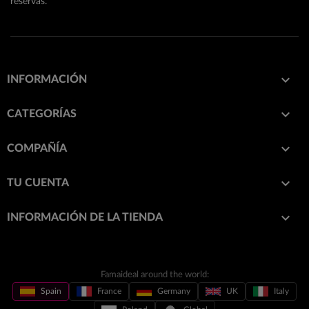
reservas.

INFORMACIÓN

CATEGORÍAS

COMPAÑÍA

TU CUENTA
keyboard_arrow_down
INFORMACIÓN DE LA TIENDA
Famaideal around the world:
Spain
France
Germany
UK
Italy