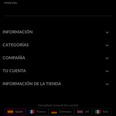
reservas.

INFORMACIÓN

CATEGORÍAS

COMPAÑÍA

TU CUENTA
keyboard_arrow_down
INFORMACIÓN DE LA TIENDA
Famaideal around the world:
Spain
France
Germany
UK
Italy