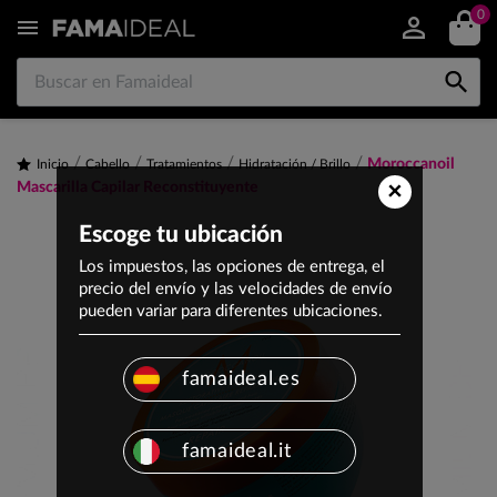
0


Moroccanoil
Inicio
Cabello
Tratamientos
Hidratación / Brillo
×
Mascarilla Capilar Reconstituyente
Escoge tu ubicación
Los impuestos, las opciones de entrega, el
precio del envío y las velocidades de envío
pueden variar para diferentes ubicaciones.
famaideal.es
famaideal.it