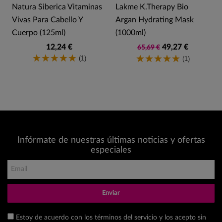
Natura Siberica Vitaminas
Lakme K.Therapy Bio
Vivas Para Cabello Y
Argan Hydrating Mask
Cuerpo (125ml)
(1000ml)
12,24 €
49,27 €
65,69 €
(1)
(1)
Infórmate de nuestras últimas noticias y ofertas
especiales
Enviar
Estoy de acuerdo con los términos del servicio y los acepto sin