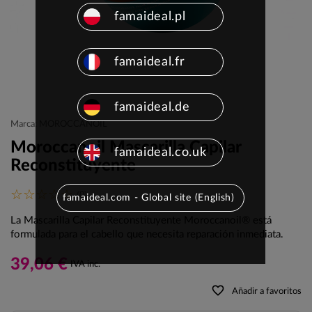
famaideal.pl
famaideal.fr
famaideal.de
Marca: MOROCCANOIL
Moroccanoil Mascarilla Capilar
famaideal.co.uk
Reconstituyente
(0)
famaideal.com - Global site (English)
La Mascarilla Capilar Reconstituyente Moroccanoil® está
formulada para el cabello que necesita reparación inmediata.
39,06 €
IVA inc.
favorite_border
Añadir a favoritos