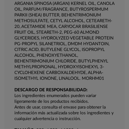
ARGANIA SPINOSA (ARGAN) KERNEL OIL, CANOLA
OIL, PARFUM/FRAGRANCE, BUTYROSPERMUM
PARKII (SHEA) BUTTER, BEHENTRIMONIUM
METHOSULFATE, CETYL ALCOHOL, CETEARETH-
20, ACETAMIDE MEA, CARYOCAR BRASILIENSE
FRUIT OIL, STEARETH-2, PEG-60 ALMOND
GLYCERIDES, HYDROLYZED VEGETABLE PROTEIN
PG-PROPYL SILANETRIOL, DMDM HYDANTOIN,
CITRIC ACID, BUTYLENE GLYCOL, ISOPROPYL
ALCOHOL, PHENOXYETHANOL,
BEHENTRIMONIUM CHLORIDE, BUTYLPHENYL
METHYLPROPIONAL, HYDROXYISOHEXYL 3-
CYCLOHEXENE CARBOXALDEHYDE, ALPHA-
ISOMETHYL IONONE, LINALOOL. MORHM01
DESCARGO DE RESPONSABILIDAD:
Los ingredientes enumerados pueden variar
ligeramente de los productos recibidos.
Antes de usar, consulta el envase para obtener la
información más actualizada sobre los ingredientes y
cualquier advertencia o instrucción.