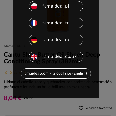
famaideal.pl
famaideal.fr
famaideal.de
Marca: CANTU
Cantu Shea Butter Oil Sheen Deep
famaideal.co.uk
Conditioning Spray (382ml)
(0)
famaideal.com - Global site (English)
Hidrata el cabello seco y quebradizo con aceites de penetración
profunda e infunde un brillo brillante en cada hebra.
8,04 €
IVA inc.
favorite_border
Añadir a favoritos