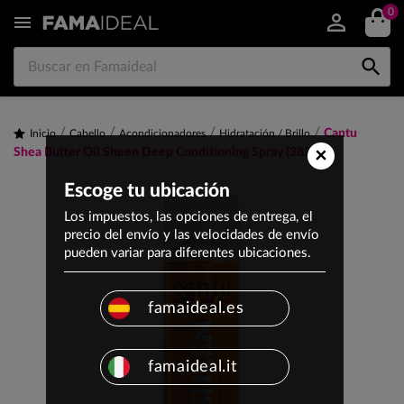
0


Cantu
Inicio
Cabello
Acondicionadores
Hidratación / Brillo
×
Shea Butter Oil Sheen Deep Conditioning Spray (382ml)
Escoge tu ubicación
Los impuestos, las opciones de entrega, el
precio del envío y las velocidades de envío
pueden variar para diferentes ubicaciones.
famaideal.es
famaideal.it