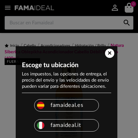
0


Natura
Inicio
Cabello
Acondicionadores
Hidratación / Brillo
×
Siberica Oblepikha Acondicionador Cabello Débil/Dañado
(400ml)
FUERA DE STOCK
Escoge tu ubicación
Los impuestos, las opciones de entrega, el
precio del envío y las velocidades de envío
pueden variar para diferentes ubicaciones.
famaideal.es
famaideal.it