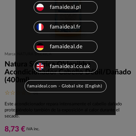
famaideal.pl
famaideal.fr
famaideal.de
Marca: NATURA SIBERICA
Natura Siberica Oblepikha
famaideal.co.uk
Acondicionador Cabello Débil/Dañado
(400ml)
famaideal.com - Global site (English)
(0)
Este acondicionador repara intensamente el cabello dañado
protegiéndolo también de la exposición al calor durante el
secado.
8,73 €
IVA inc.