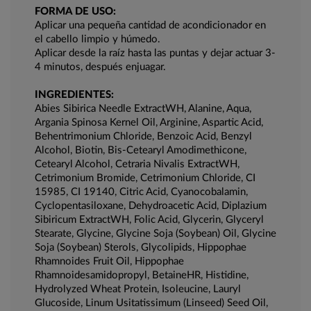
FORMA DE USO:
Aplicar una pequeña cantidad de acondicionador en
el cabello limpio y húmedo.
Aplicar desde la raíz hasta las puntas y dejar actuar 3-
4 minutos, después enjuagar.
INGREDIENTES:
Abies Sibirica Needle ExtractWH, Alanine, Aqua,
Argania Spinosa Kernel Oil, Arginine, Aspartic Acid,
Behentrimonium Chloride, Benzoic Acid, Benzyl
Alcohol, Biotin, Bis-Cetearyl Amodimethicone,
Cetearyl Alcohol, Cetraria Nivalis ExtractWH,
Cetrimonium Bromide, Cetrimonium Chloride, CI
15985, CI 19140, Citric Acid, Cyanocobalamin,
Cyclopentasiloxane, Dehydroacetic Acid, Diplazium
Sibiricum ExtractWH, Folic Acid, Glycerin, Glyceryl
Stearate, Glycine, Glycine Soja (Soybean) Oil, Glycine
Soja (Soybean) Sterols, Glycolipids, Hippophae
Rhamnoides Fruit Oil, Hippophae
Rhamnoidesamidopropyl, BetaineHR, Histidine,
Hydrolyzed Wheat Protein, Isoleucine, Lauryl
Glucoside, Linum Usitatissimum (Linseed) Seed Oil,