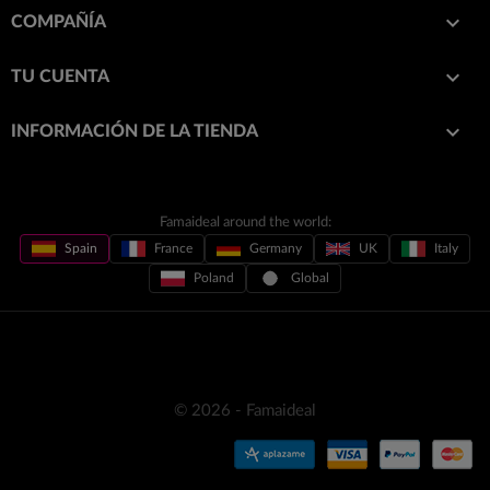

COMPAÑÍA

TU CUENTA
keyboard_arrow_down
INFORMACIÓN DE LA TIENDA
Famaideal around the world:
Spain
France
Germany
UK
Italy
Poland
Global
© 2026 - Famaideal