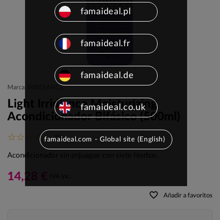
famaideal.pl
famaideal.fr
famaideal.de
Marca: IRRIDIANCE
Light Irridiance Moisturizing
famaideal.co.uk
Acondicionador Bifásico (500ml)
(0)
famaideal.com - Global site (English)
Acondicionador sin enjuague con siete hierbas.
14,28 €
IVA inc.
favorite_border
Añadir a favoritos