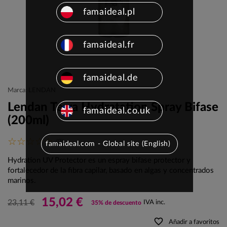
famaideal.pl
famaideal.fr
famaideal.de
Marca: LENDAN
Lendan Terra Hydratation Spray Bifase
famaideal.co.uk
(200ml)
(0)
famaideal.com - Global site (English)
Hydration UV Protector es un espray bifase protector y
fortalecedor de la fibra capilar, basado en algas y concentrados
marinos.
15,02 €
23,11 €
IVA inc.
35% de descuento
favorite_border
Añadir a favoritos