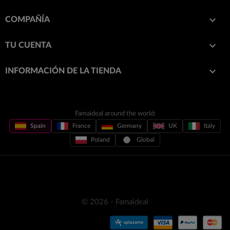

COMPAÑÍA

TU CUENTA
keyboard_arrow_down
INFORMACIÓN DE LA TIENDA
Famaideal around the world:
Spain
France
Germany
UK
Italy
Poland
Global
© 2026 - Famaideal