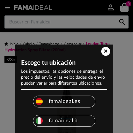
0


Lendan Terra
Inicio
Cabello
Tratamientos
Gama solar
×
Hydratation Spray Bifase (200ml)
-35%
Escoge tu ubicación
Los impuestos, las opciones de entrega, el
precio del envío y las velocidades de envío
pueden variar para diferentes ubicaciones.
famaideal.es
famaideal.it