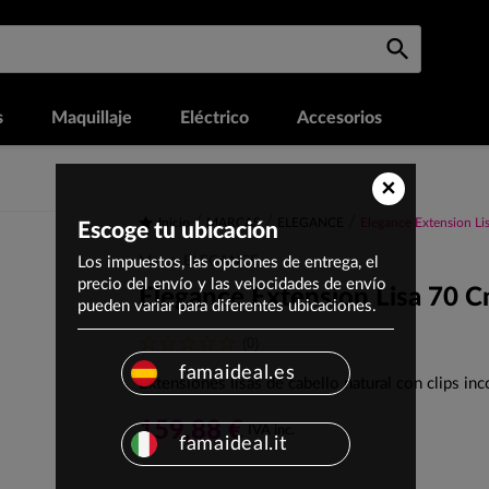
s
Maquillaje
Eléctrico
Accesorios
×
Inicio
MARCAS
ELEGANCE
Elegance Extension L
Escoge tu ubicación
Los impuestos, las opciones de entrega, el
Marca: ELEGANCE
precio del envío y las velocidades de envío
Elegance Extension Lisa 70 
pueden variar para diferentes ubicaciones.
(0)
famaideal.es
Extensiones lisas de cabello natural con clips in
159,88 €
IVA inc.
famaideal.it