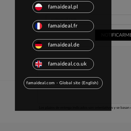
famaideal.pl
famaideal.fr
NOTIFICARM
famaideal.de
famaideal.co.uk
famaideal.com - Global site (English)
Los plazos de entrega indicados son orientativos y se basan e