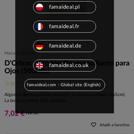
famaideal.pl
famaideal.fr
famaideal.de
Marca: D'ORLEAC
D'Orleac Algodón Desmaquillante para
famaideal.co.uk
Ojos (500uds)
(0)
famaideal.com - Global site (English)
Algodón desmaquillante para ojos en forma cuadrada (5x5cm).
La bolsa contiene 500 unidades.
7,02 €
IVA inc.
favorite_border
Añadir a favoritos