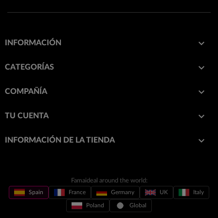

INFORMACIÓN

CATEGORÍAS

COMPAÑÍA

TU CUENTA
keyboard_arrow_down
INFORMACIÓN DE LA TIENDA
Famaideal around the world:
Spain
France
Germany
UK
Italy
Poland
Global