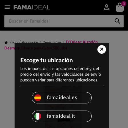
0


D'Orleac Algodón
Inicio
Accesorios
Desechables
×
Desmaquillante para Ojos (500uds)
Escoge tu ubicación
Los impuestos, las opciones de entrega, el
precio del envío y las velocidades de envío
pueden variar para diferentes ubicaciones.
famaideal.es
famaideal.it