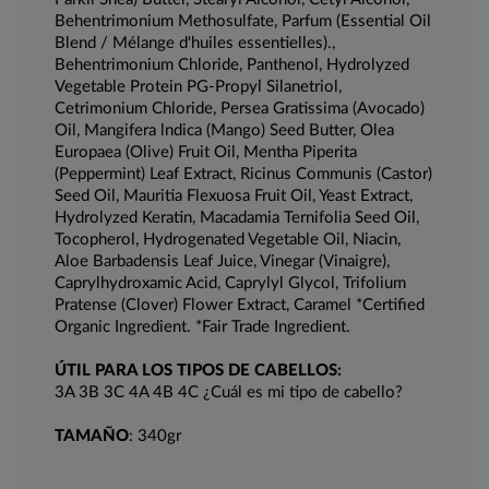
Behentrimonium Methosulfate, Parfum (Essential Oil
Blend / Mélange d'huiles essentielles).,
Behentrimonium Chloride, Panthenol, Hydrolyzed
Vegetable Protein PG-Propyl Silanetriol,
Cetrimonium Chloride, Persea Gratissima (Avocado)
Oil, Mangifera lndica (Mango) Seed Butter, Olea
Europaea (Olive) Fruit Oil, Mentha Piperita
(Peppermint) Leaf Extract, Ricinus Communis (Castor)
Seed Oil, Mauritia Flexuosa Fruit Oil, Yeast Extract,
Hydrolyzed Keratin, Macadamia Ternifolia Seed Oil,
Tocopherol, Hydrogenated Vegetable Oil, Niacin,
Aloe Barbadensis Leaf Juice, Vinegar (Vinaigre),
Caprylhydroxamic Acid, Caprylyl Glycol, Trifolium
Pratense (Clover) Flower Extract, Caramel *Certified
Organic Ingredient. *Fair Trade Ingredient.
ÚTIL PARA LOS TIPOS DE CABELLOS:
3A 3B 3C 4A 4B 4C ¿Cuál es mi tipo de cabello?
TAMAÑO
: 340gr