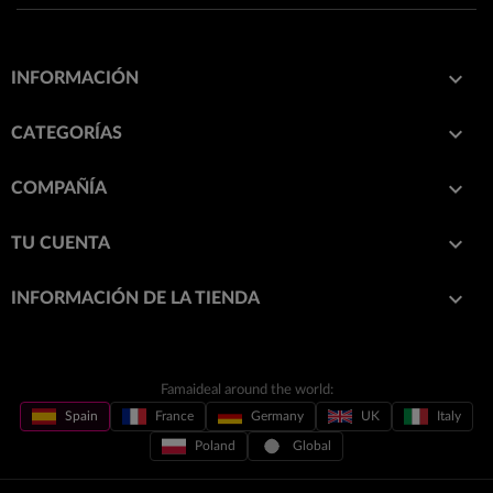

INFORMACIÓN

CATEGORÍAS

COMPAÑÍA

TU CUENTA
keyboard_arrow_down
INFORMACIÓN DE LA TIENDA
Famaideal around the world:
Spain
France
Germany
UK
Italy
Poland
Global