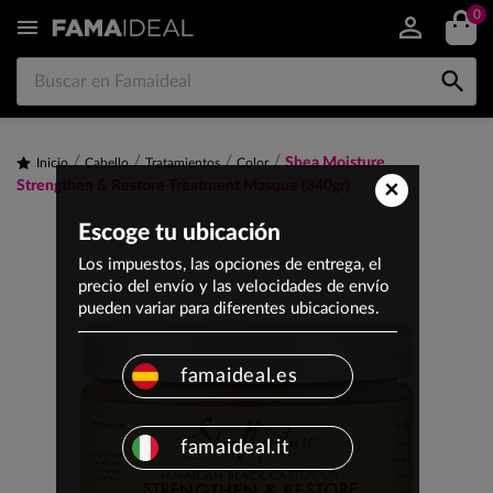
0


Shea Moisture
Inicio
Cabello
Tratamientos
Color
×
Strengthen & Restore Treatment Masque (340gr)
Escoge tu ubicación
Los impuestos, las opciones de entrega, el
precio del envío y las velocidades de envío
pueden variar para diferentes ubicaciones.
famaideal.es
famaideal.it