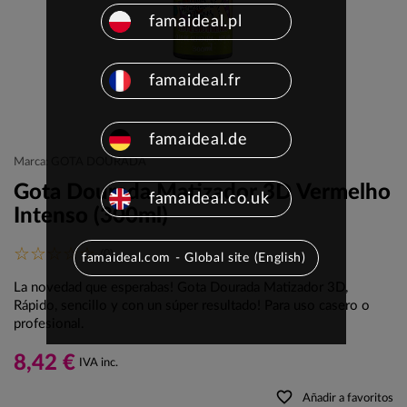
famaideal.pl
famaideal.fr
famaideal.de
Marca: GOTA DOURADA
Gota Dourada Matizador 3D Vermelho
famaideal.co.uk
Intenso (300ml)
(0)
famaideal.com - Global site (English)
La novedad que esperabas! Gota Dourada Matizador 3D,
Rápido, sencillo y con un súper resultado! Para uso casero o
profesional.
8,42 €
IVA inc.
favorite_border
Añadir a favoritos