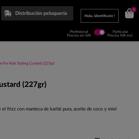
0
Distribución peluquería
Hola, identificate !
Profesional
Particular
Precios sin IVA
Precios IVA incl.
e For Kids Styling Custard (227gr)
ustard (227gr)
el frizz con manteca de karité pura, aceite de coco y miel