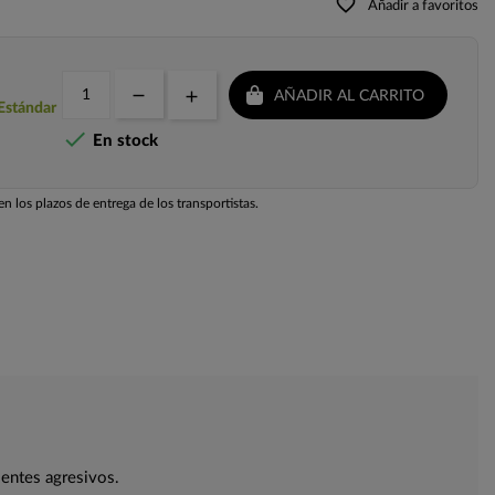
favorite_border
Añadir a favoritos
AÑADIR AL CARRITO
 Estándar

En stock
n los plazos de entrega de los transportistas.
ientes agresivos.