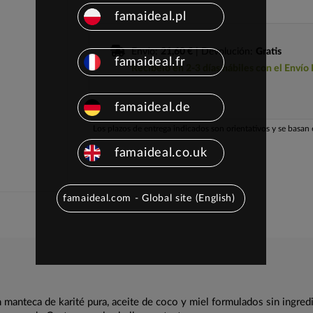
famaideal.pl
Envío:
21,60 €
| Devolución:
Gratis
famaideal.fr
Recíbelo en 2-3 días hábiles con el Envío
famaideal.de
Los plazos de entrega indicados son orientativos y se basan e
famaideal.co.uk
famaideal.com - Global site (English)
n manteca de karité pura, aceite de coco y miel formulados sin ingred