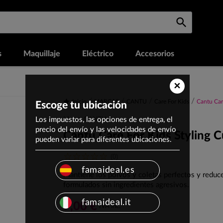
s
Maquillaje
Eléctrico
Accesorios
×
Inicio
MARCAS
CANTU
Care For Kids
Cantu Car
Escoge tu ubicación
Los impuestos, las opciones de entrega, el
Marca: CANTU
precio del envío y las velocidades de envío
Cantu Care For Kids Styling C
pueden variar para diferentes ubicaciones.
(0)
famaideal.es
Mantiene los polvos y coletas perfectos y reduce 
formulados sin ingredientes agresivos.
famaideal.it
7,00 €
IVA inc.