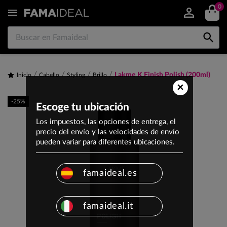
0


Lakme K.Finish Polish (200ml)
Inicio
Cabello
Styling
Brillo
×
-25%
Escoge tu ubicación
Los impuestos, las opciones de entrega, el
precio del envío y las velocidades de envío
pueden variar para diferentes ubicaciones.
famaideal.es
famaideal.it