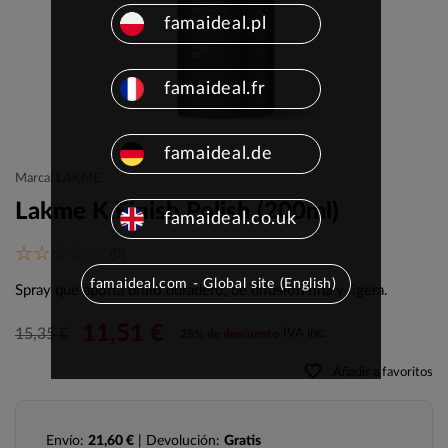
famaideal.pl
famaideal.fr
famaideal.de
Marca: LAKME
Lakme K.Finish Polish (200ml)
famaideal.co.uk
(0)
famaideal.com - Global site (English)
Spray que aporta brillo duradero, de difusión fina y ligera.
11,51 €
15,35 €
IVA inc.
25% de descuento
favorite_border
Añadir a favoritos
Envío:
21,60 €
| Devolución:
Gratis