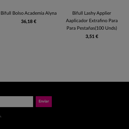
Bifull Bolso Academia Alyna
Bifull Lashy Applier
Aaplicador Extrafino Para
V
36,18 €
Para Pestañas(100 Unds)
3,51 €
Enviar
.