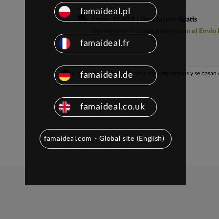
famaideal.pl
Envío:
21,60 €
| Devolución:
Gratis
Recíbelo en 2-3 días hábiles con el Envío
famaideal.fr
Los plazos de entrega indicados son orientativos y se basan e
famaideal.de
famaideal.co.uk
famaideal.com - Global site (English)