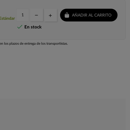
AÑADIR AL CARRITO
 Estándar

En stock
n los plazos de entrega de los transportistas.