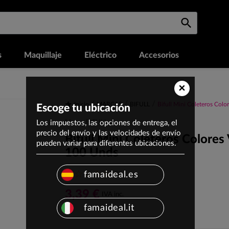
s
Maquillaje
Eléctrico
Accesorios
×
Inicio
MARCAS
BIFULL
Bifull Mini Coleteros Co
Escoge tu ubicación
Los impuestos, las opciones de entrega, el
Marca: BIFULL
precio del envío y las velocidades de envío
Bifull Mini Coleteros Colore
pueden variar para diferentes ubicaciones.
100 Unds
(0)
famaideal.es
3,39 €
IVA inc.
famaideal.it