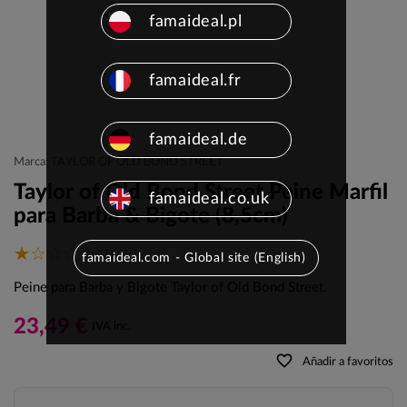
famaideal.pl
famaideal.fr
famaideal.de
Marca: TAYLOR OF OLD BOND STREET
Taylor of Old Bond Street Peine Marfil
famaideal.co.uk
para Barba & Bigote (8,5cm)
(1)
famaideal.com - Global site (English)
Peine para Barba y Bigote Taylor of Old Bond Street.
23,49 €
IVA inc.
favorite_border
Añadir a favoritos