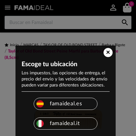
0


Inicio
MARCAS
TAYLOR OF OLD BOND STREET
Barba y Bigote
×
Taylor of Old Bond Street Peine Marfil para Barba & Bigote
(8,5cm)
Escoge tu ubicación
Los impuestos, las opciones de entrega, el
precio del envío y las velocidades de envío
pueden variar para diferentes ubicaciones.
famaideal.es
famaideal.it