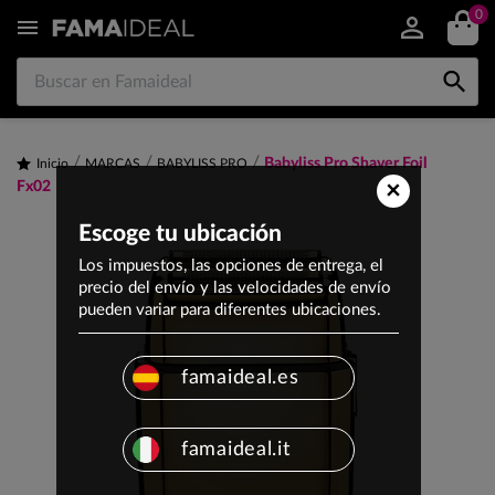
0


Babyliss Pro Shaver Foil
Inicio
MARCAS
BABYLISS PRO
×
Fx02
Escoge tu ubicación
Los impuestos, las opciones de entrega, el
precio del envío y las velocidades de envío
pueden variar para diferentes ubicaciones.
famaideal.es
famaideal.it