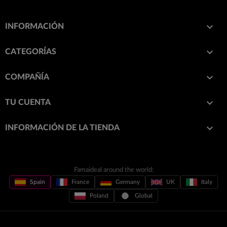

INFORMACIÓN

CATEGORÍAS

COMPAÑÍA

TU CUENTA
keyboard_arrow_down
INFORMACIÓN DE LA TIENDA
Famaideal around the world:
Spain
France
Germany
UK
Italy
Poland
Global