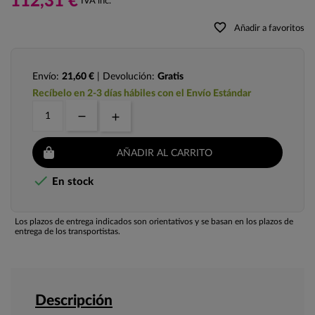
112,31 €
IVA inc.
favorite_border
Añadir a favoritos
Envío:
21,60 €
| Devolución:
Gratis
Recíbelo en 2-3 días hábiles con el Envío Estándar
AÑADIR AL CARRITO

En stock
Los plazos de entrega indicados son orientativos y se basan en los plazos de
entrega de los transportistas.
Descripción