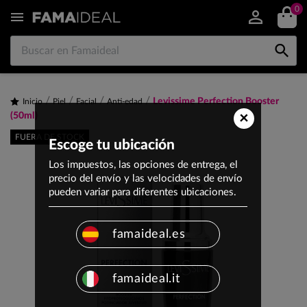
0


Levissime Perfection Booster
Inicio
Piel
Facial
Anti-edad
×
(50ml)
FUERA DE STOCK
Escoge tu ubicación
Los impuestos, las opciones de entrega, el
precio del envío y las velocidades de envío
pueden variar para diferentes ubicaciones.
famaideal.es
famaideal.it