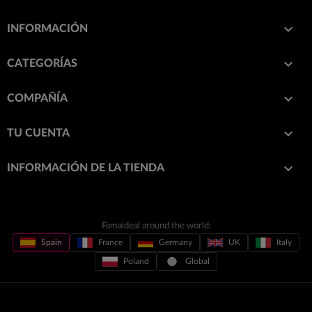

INFORMACIÓN

CATEGORÍAS

COMPAÑÍA

TU CUENTA
keyboard_arrow_down
INFORMACIÓN DE LA TIENDA
Famaideal around the world:
Spain
France
Germany
UK
Italy
Poland
Global