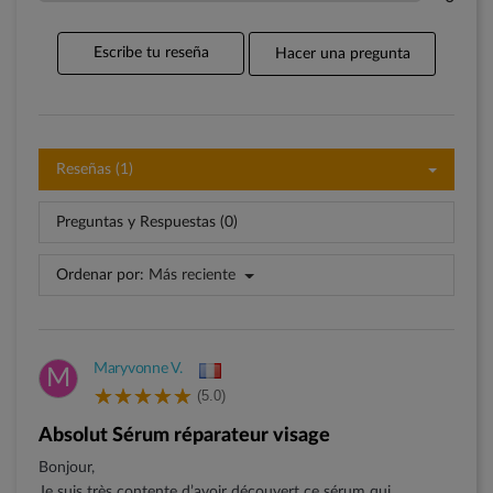
Escribe tu reseña
Hacer una pregunta
Reseñas (1)
Preguntas y Respuestas (0)
Ordenar por:
Más reciente
Maryvonne V.
M
(5.0)
Absolut Sérum réparateur visage
Bonjour,
Je suis très contente d’avoir découvert ce sérum qui