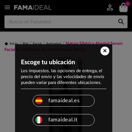
0


Natura Sibérica Absolut Serum
Inicio
Piel
Facial
Anti-edad
×
Facial Revitalizante Acción Profunda (30ml)
Escoge tu ubicación
Los impuestos, las opciones de entrega, el
precio del envío y las velocidades de envío
pueden variar para diferentes ubicaciones.
famaideal.es
famaideal.it