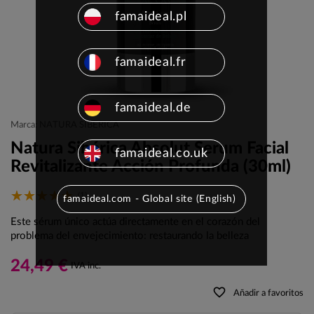
famaideal.pl
famaideal.fr
famaideal.de
Marca: NATURA SIBERICA
Natura Sibérica Absolut Serum Facial
famaideal.co.uk
Revitalizante Acción Profunda (30ml)
(1)
famaideal.com - Global site (English)
Este sérum único actúa directamente en el corazón del
problema del envejecimiento: restaurando la belleza
24,49 €
IVA inc.
favorite_border
Añadir a favoritos