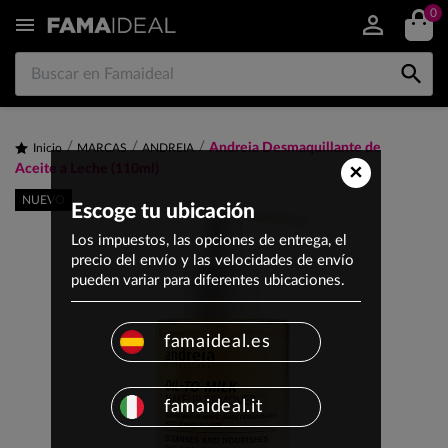
0


Andreia Desmaquillante de
Inicio
MARCAS
ANDREIA
×
Aceite a Leche (110ml)
NUEVO
Escoge tu ubicación
Los impuestos, las opciones de entrega, el
precio del envío y las velocidades de envío
pueden variar para diferentes ubicaciones.
famaideal.es
famaideal.it