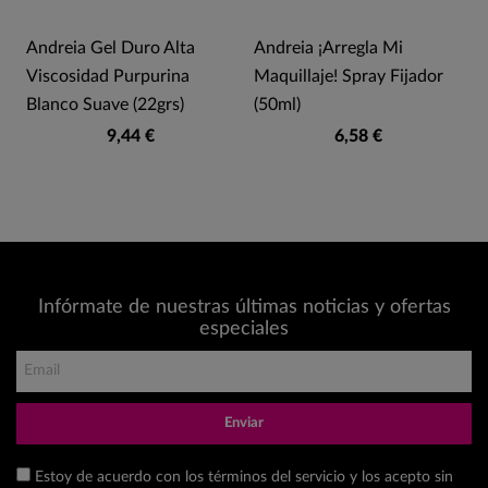
Andreia Gel Duro Alta
Andreia ¡Arregla Mi
)
Viscosidad Purpurina
Maquillaje! Spray Fijador
Blanco Suave (22grs)
(50ml)
9,44 €
6,58 €
Infórmate de nuestras últimas noticias y ofertas
especiales
Enviar
Estoy de acuerdo con los términos del servicio y los acepto sin