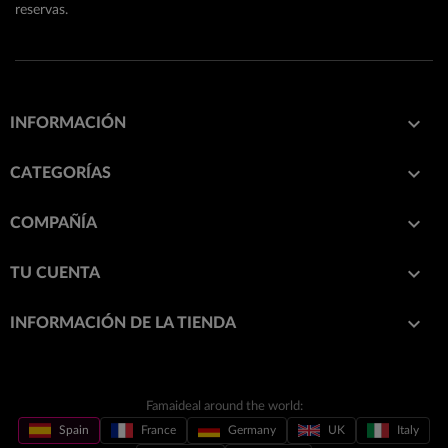
reservas.

INFORMACIÓN

CATEGORÍAS

COMPAÑÍA

TU CUENTA
keyboard_arrow_down
INFORMACIÓN DE LA TIENDA
Famaideal around the world:
Spain
France
Germany
UK
Italy