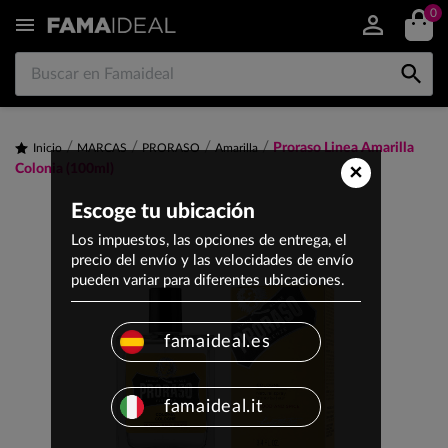
0


Proraso Linea Amarilla
Inicio
MARCAS
PRORASO
Amarilla
×
Colonia (100ml)
Escoge tu ubicación
Los impuestos, las opciones de entrega, el
precio del envío y las velocidades de envío
pueden variar para diferentes ubicaciones.
famaideal.es
famaideal.it