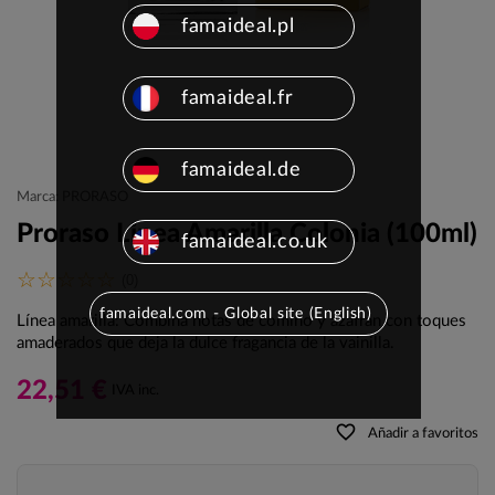
famaideal.pl
famaideal.fr
famaideal.de
Marca: PRORASO
Proraso Linea Amarilla Colonia (100ml)
famaideal.co.uk
(0)
famaideal.com - Global site (English)
Línea amarilla: Combina notas de comino y azafrán con toques
amaderados que deja la dulce fragancia de la vainilla.
22,51 €
IVA inc.
favorite_border
Añadir a favoritos