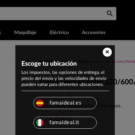
s
Maquillaje
Eléctrico
Accesorios
×
Inicio
Accesorios
Alicates-Limas
Thuya Lima Mam
Escoge tu ubicación
Los impuestos, las opciones de entrega, el
Marca: THUYA
precio del envío y las velocidades de envío
Thuya Lima Mambo 320/600
pueden variar para diferentes ubicaciones.
(0)
famaideal.es
Lima pulidora-abrillantadora de tres pasos.
3,74 €
IVA inc.
famaideal.it