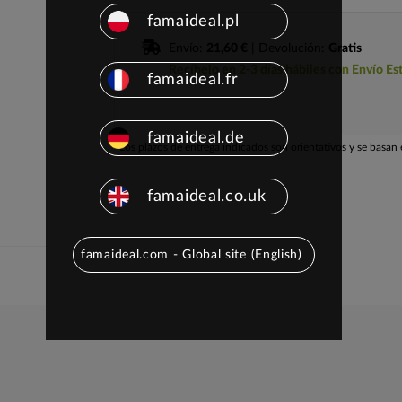
famaideal.pl
Envío:
21,60 €
| Devolución:
Gratis
Recíbelo en 2-3 días hábiles con Envío Es
famaideal.fr
famaideal.de
Los plazos de entrega indicados son orientativos y se basan e
famaideal.co.uk
famaideal.com - Global site (English)